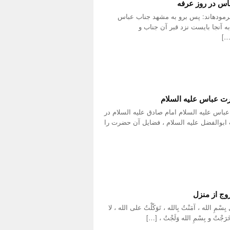
اس در روز عرفه
مودهاند: پس برو به مشهد جناب عباس
 آنجا بایست نزد قبر آن جناب و
…]
رت عباس علیه السلام
باس علیه السلام امام صادق علیه السلام در
بوالفضل علیه السلام ، فضایل آن حضرت را
وج از منزل
 الله ، آمَنْتُ بِالله ، تَوَکّلْتُ علی الله ، لا
ه خَرَجْتُ و بِسْمِ الله وَلَجْتُ ، […]