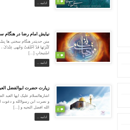
0
ادامه ...
نیایش امام رضا در هنگام س
متن حدیثدر هنگام سختی ها بِسْمِ الله
کَثْرَتَها قَدْ اَخْلَقَتْ وَجْهی عِنْدَکَ ،
اسْتیجابِ […]
0
ادامه ...
زیارت حضرت ابوالفضل العبا
اشارهالسلام علیک ایها العبد ال
و نصرت ابن رسولالله و دعوت ا
الله افضل التحیه و […]
0
ادامه ...