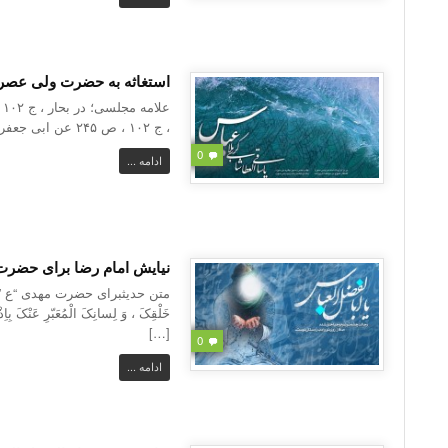
استغاثه به حضرت ولی عصر 
، ج ۱۰۲ ، ص ۲۴۵ عن ابی جعفرشیخ صدوق از یکی از اساتید بزرگوار […]
0
ادامه ...
نیایش امام رضا برای حضر
متن حدیثبرای حضرت مهدی “ع ” اللّهمّ ا
خَلْقِکَ ، وَ لِسانِکَ الْمُعَبّرِ عَنْکَ بِا
[…]
0
ادامه ...