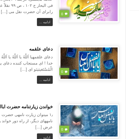
فی البحار 
رابرای آن حضرت نقل می […]
0
ادامه ...
دعای علقمه
دعای علقمهیا اَللَّهُ یا اَللَّهُ یا اَلل
خدا ! ای مستجاب کننده دعای بیچارگا
الْمُسْتَغیثینَو ای […]
0
ادامه ...
خواندن زیارتنامه حضرت ابا
۱٫ میتوان زیارت نامهی حضرت ع
نامههای دیگر، از راه دور خواند و
عرض […]
0
ادامه ...