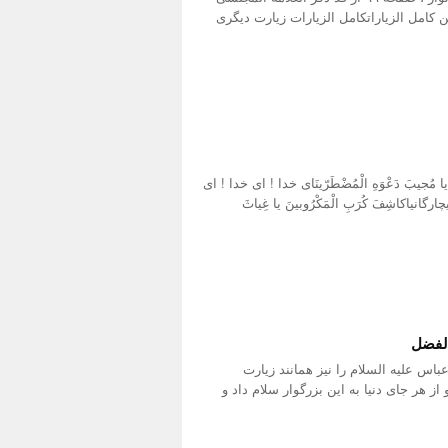
ج ۱۰۲ ، ص ۹۹ نقلاً عن کامل الزیاراتکامل الزیارات زیارت دیگری
َّهُ یا مُجیبَ دَعْوَهِ الْمُضْطَرّینَای خدا ! ای خدا ! ای
نیاکاشِفَ کُرَبِ الْمَکْرُوبینَ یا غِیاثَ
الفضل
باس علیه السلام را نیز همانند زیارت
 از هر جای دنیا به این بزرگوار سلام داد و