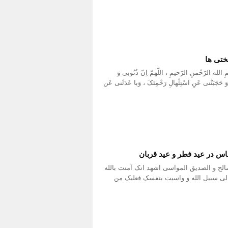
ختی ها
 الرّحْمنِ الرّحیمِ ، اللّهمّ اِنّ ذُنُوبی وَ
 وَ حَجَبَتْنی عَنِ اسْتِئْهالِ رَحْمِتَکَ ، وَبا عَدَتْنی عَن
س در عید فطر و عید قربان
صالح و الصدیق المواسی اشهد انک آمنت بالله
لی سبیل الله و واسیت بنفسک فعلیک من