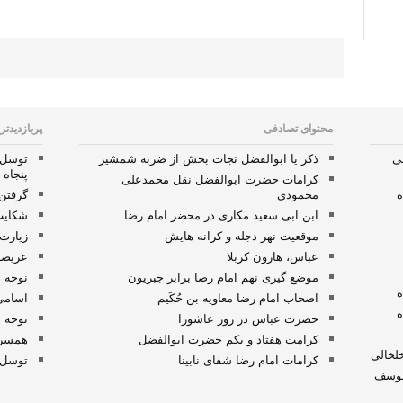
محتوای تصادفی
پربازدیدتر
ی
ذکر یا ابوالفضل نجات بخش از ضربه شمشیر
توسل 
پنجاه 
کرامات حضرت ابوالفضل نقل محمدعلی
ه
محمودی
گرفتن
ابن ابی سعید مکاری در محضر امام رضا
شکایت
موقعیت نهر دجله و کرانه هایش
زیارت
عباس، هارون کربلا
عریضه
موضع گیری نهم امام رضا برابر جبریون
نوحه 
ه
اصحاب امام رضا معاویه بن حُکَیم
اسامی
ه
حضرت عباس در روز عاشورا
نوحه 
کرامت هفتاد و یکم حضرت ابوالفضل
همسر و
لخالی
کرامات امام رضا شفای نابینا
توسل 
یوسف