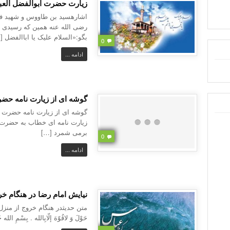
زیارت حضرت ابوالفضل العب
اشارهسید بن طاووس و شهید فر
رضی الله عنه همین که رسیدی به
بگو:«السلام علیک یا اباالفضل [
0
ادامه ...
گوشه ای از زیارت نامه حض
گوشه ای از زیارت نامه حضرت ع
زیارت نامه ای خطاب به حضرت ا
برمی شمرد […]
0
ادامه ...
نیایش امام رضا در هنگام خر
متن حدیثدر هنگام خروج از منزل بِسْمِ
حَوْلَ وَ لاقُوّهَ إلّابِالله . بِسْمِ الل