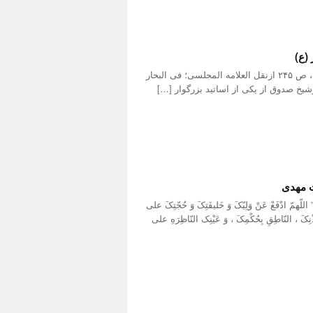
(ع)
علامه مجلسی؛ در بحار ، ج ۱۰۲ ، ص ۲۴۵ ازنقل العلامه المجلسی؛ فی البحار
ت مهدی
دْفَعْ عَنْ وَلِیّکَ وَ خَلیفَتِکَ وَ حُجّتِکَ علی
ِذْنِکَ ، النّاطِقِ بِحُکْمِکَ ، وَ عَیْنِک النّاظِرَهِ علی